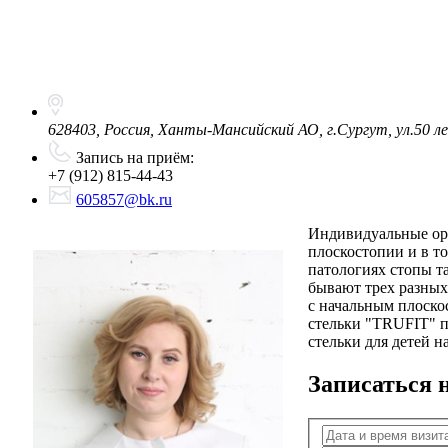
628403, Россия, Ханты-Мансийский АО, г.Сургут, ул.50 
Запись на приём:
+7 (912) 815-44-43
605857@bk.ru
Индивидуальные орт
плоскостопии и в т
патологиях стопы та
бывают трех разных 
с начальным плоско
стельки "TRUFIT" п
стельки для детей на
Записаться