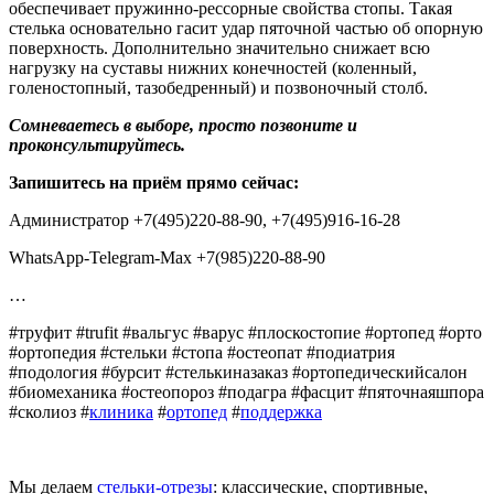
обеспечивает пружинно-рессорные свойства стопы. Такая
стелька основательно гасит удар пяточной частью об опорную
поверхность. Дополнительно значительно снижает всю
нагрузку на суставы нижних конечностей (коленный,
голеностопный, тазобедренный) и позвоночный столб.
Сомневаетесь в выборе, просто позвоните и
проконсультируйтесь.
Запишитесь на приём прямо сейчас:
Администратор +7(495)220-88-90, +7(495)916-16-28
WhatsApp-Telegram-Max +7(985)220-88-90
…
#труфит #trufit #вальгус #варус #плоскостопие #ортопед #орто
#ортопедия #стельки #стопа #остеопат #подиатрия
#подология #бурсит #стелькиназаказ #ортопедическийсалон
#биомеханика #остеопороз #подагра #фасцит #пяточнаяшпора
#сколиоз #
клиника
#
ортопед
#
поддержка
Мы делаем
стельки-отрезы
: классические, спортивные,